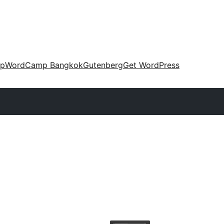
up
WordCamp Bangkok
Gutenberg
Get WordPress