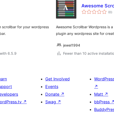
Awesome Scro
to
(0
)
ra
 scrollbar for your wordpress
Awesome Scrollbar Wordpress is a n
bar.
plugin any wordpress site for crea
jewel1994
with 6.5.9
Fewer than 10 active installati
earn
Get Involved
WordPres
upport
Events
↗
evelopers
Donate
↗
Matt
↗
ordPress.tv
↗
Swag
↗
bbPress
BuddyPre