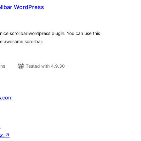
llbar WordPress
tal
tings
ice scrollbar wordpress plugin. You can use this
te awesome scrollbar.
ons
Tested with 4.9.30
s.com
↗
ss
↗