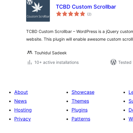
TCBD Custom Scrollbar
total
(2
)
ratings
TCBD Custom Scrollbar – WordPress is a jQuery custom
website. This plugin will enable awesome custom scroll
Touhidul Sadeek
10+ active installations
Tested 
About
Showcase
L
News
Themes
S
Hosting
Plugins
D
Privacy
Patterns
W