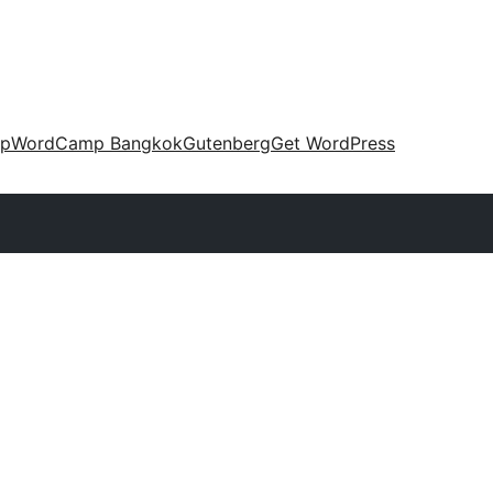
up
WordCamp Bangkok
Gutenberg
Get WordPress