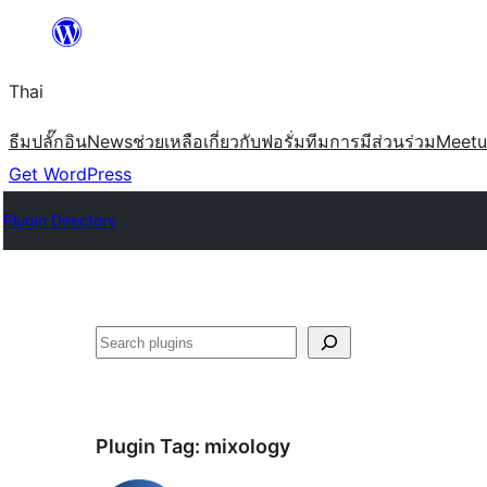
ข้าม
ไป
Thai
ยัง
เนื้อหา
ธีม
ปลั๊กอิน
News
ช่วยเหลือ
เกี่ยวกับ
ฟอรั่ม
ทีม
การมีส่วนร่วม
Meet
Get WordPress
Plugin Directory
ค้นหา
Plugin Tag:
mixology