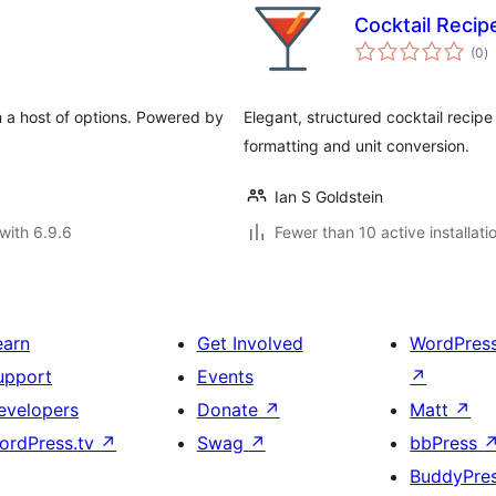
Cocktail Recip
to
(0
)
ra
m a host of options. Powered by
Elegant, structured cocktail recip
formatting and unit conversion.
Ian S Goldstein
with 6.9.6
Fewer than 10 active installati
earn
Get Involved
WordPres
upport
Events
↗
evelopers
Donate
↗
Matt
↗
ordPress.tv
↗
Swag
↗
bbPress
BuddyPre