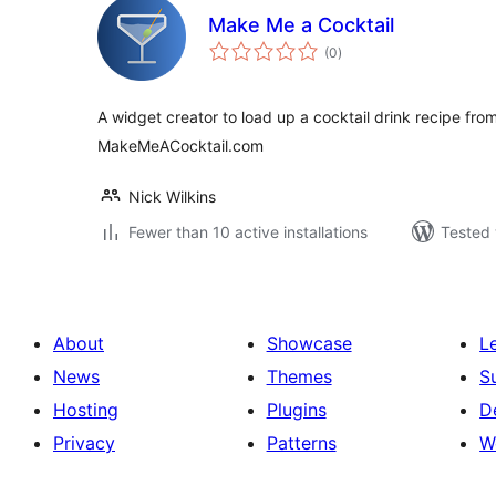
Make Me a Cocktail
total
(0
)
ratings
A widget creator to load up a cocktail drink recipe fro
MakeMeACocktail.com
Nick Wilkins
Fewer than 10 active installations
Tested 
About
Showcase
L
News
Themes
S
Hosting
Plugins
D
Privacy
Patterns
W