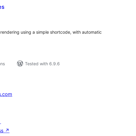
es
tal
tings
e rendering using a simple shortcode, with automatic
ons
Tested with 6.9.6
s.com
↗
ss
↗