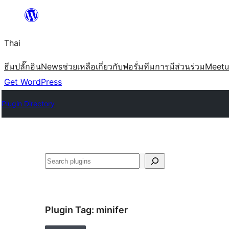
ข้าม
ไป
Thai
ยัง
เนื้อหา
ธีม
ปลั๊กอิน
News
ช่วยเหลือ
เกี่ยวกับ
ฟอรั่ม
ทีม
การมีส่วนร่วม
Meet
Get WordPress
Plugin Directory
ค้นหา
Plugin Tag:
minifer