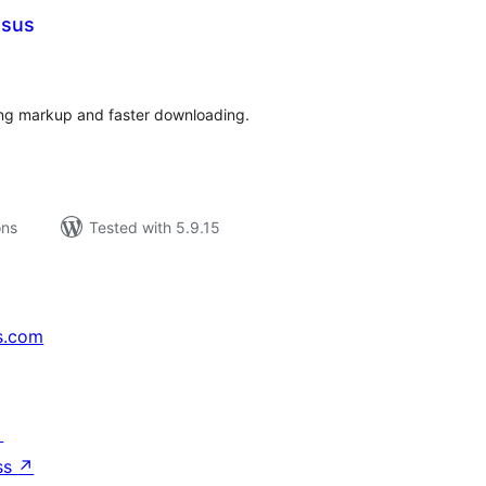
esus
tal
tings
ing markup and faster downloading.
ons
Tested with 5.9.15
s.com
↗
ss
↗