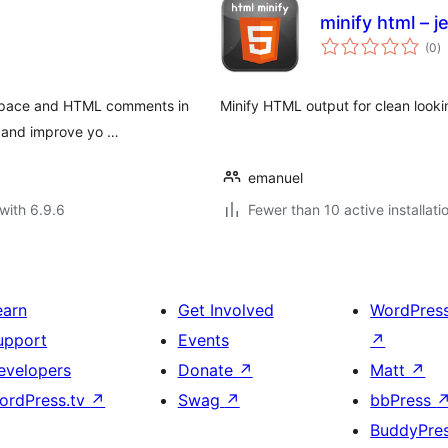
minify html – j
to
(0
)
ra
e space and HTML comments in
Minify HTML output for clean look
s and improve yo …
emanuel
with 6.9.6
Fewer than 10 active installati
earn
Get Involved
WordPres
upport
Events
↗
evelopers
Donate
↗
Matt
↗
ordPress.tv
↗
Swag
↗
bbPress
BuddyPre