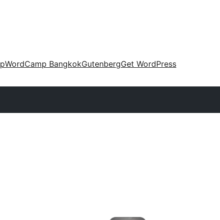
up
WordCamp Bangkok
Gutenberg
Get WordPress