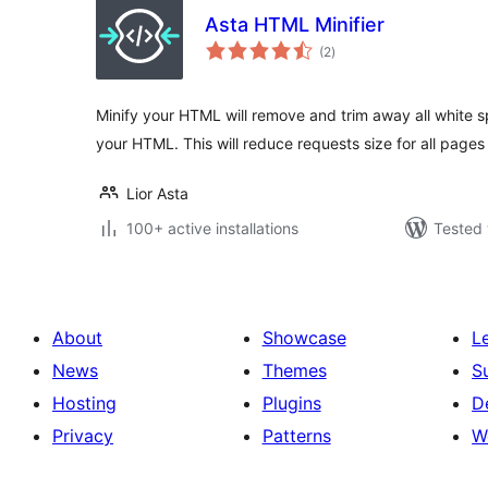
Asta HTML Minifier
total
(2
)
ratings
Minify your HTML will remove and trim away all whit
your HTML. This will reduce requests size for all page
Lior Asta
100+ active installations
Tested 
About
Showcase
L
News
Themes
S
Hosting
Plugins
D
Privacy
Patterns
W