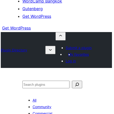
WordCamp Bangkok
Gutenberg
Get WordPress
Get WordPress
Submit a plugin
Plugin Directory
My favorites
Log in
ค้นหา
All
Community
Commercial