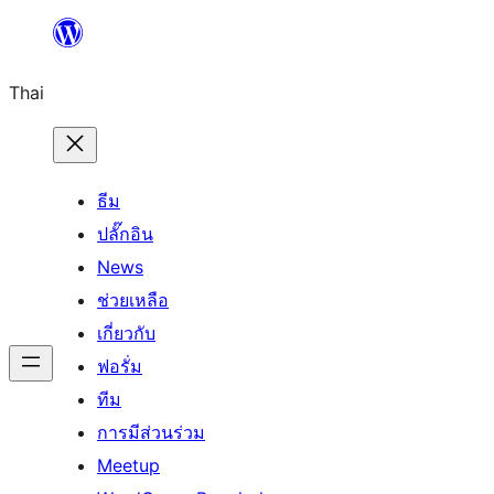
ข้าม
ไป
Thai
ยัง
เนื้อหา
ธีม
ปลั๊กอิน
News
ช่วยเหลือ
เกี่ยวกับ
ฟอรั่ม
ทีม
การมีส่วนร่วม
Meetup