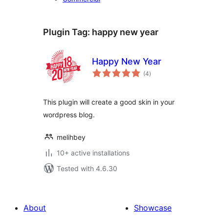
Plugin Tag:
happy new year
Happy New Year
total
(4
)
ratings
This plugin will create a good skin in your
wordpress blog.
melihbey
10+ active installations
Tested with 4.6.30
About
Showcase