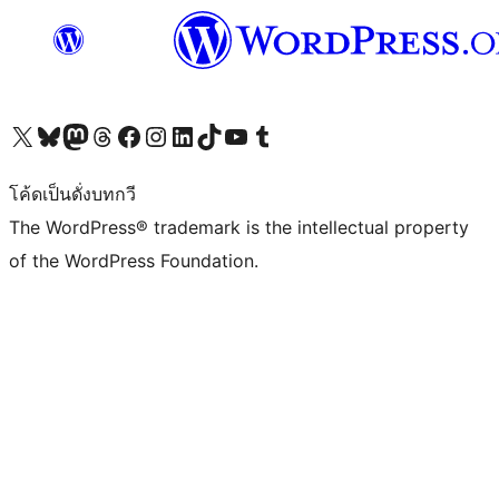
Visit our X (formerly Twitter) account
Visit our Bluesky account
Visit our Mastodon account
Visit our Threads account
Visit our Facebook page
Visit our Instagram account
Visit our LinkedIn account
Visit our TikTok account
Visit our YouTube channel
Visit our Tumblr account
โค้ดเป็นดั่งบทกวี
The WordPress® trademark is the intellectual property
of the WordPress Foundation.