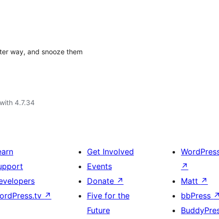
tter way, and snooze them
with 4.7.34
earn
Get Involved
WordPres
upport
Events
↗
evelopers
Donate
↗
Matt
↗
ordPress.tv
↗
Five for the
bbPress
Future
BuddyPre