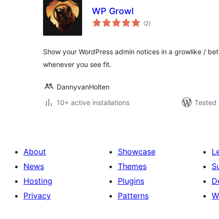
WP Growl
total
(2
)
ratings
Show your WordPress admin notices in a growlike / be
whenever you see fit.
DannyvanHolten
10+ active installations
Tested 
About
Showcase
L
News
Themes
S
Hosting
Plugins
D
Privacy
Patterns
W