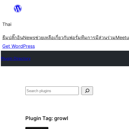
ข้าม
ไป
Thai
ยัง
เนื้อหา
ธีม
ปลั๊กอิน
News
ช่วยเหลือ
เกี่ยวกับ
ฟอรั่ม
ทีม
การมีส่วนร่วม
Meet
Get WordPress
Plugin Directory
ค้นหา
Plugin Tag:
growl