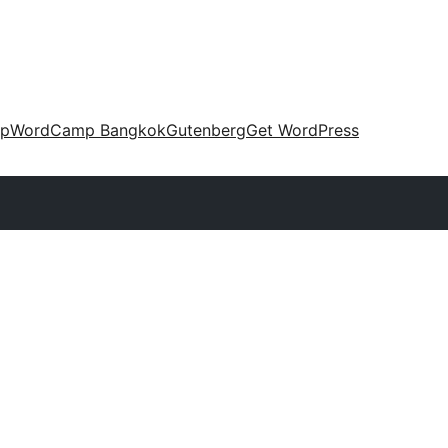
up
WordCamp Bangkok
Gutenberg
Get WordPress