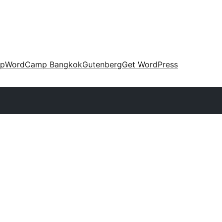
up
WordCamp Bangkok
Gutenberg
Get WordPress