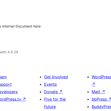
e internet Document here:
with 4.9.29
earn
Get Involved
WordPres
upport
Events
↗
evelopers
Donate
↗
Matt
↗
ordPress.tv
↗
Five for the
bbPress
Future
BuddyPre