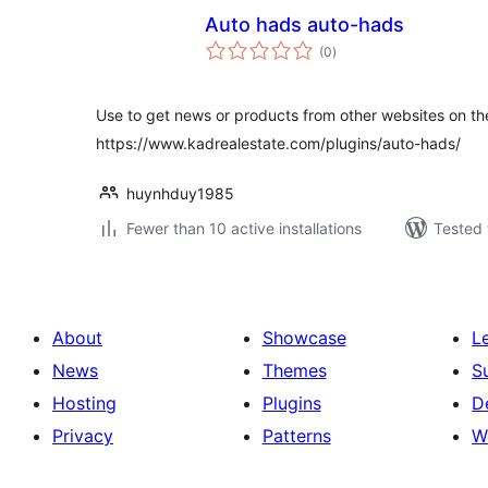
Auto hads auto-hads
total
(0
)
ratings
Use to get news or products from other websites on th
https://www.kadrealestate.com/plugins/auto-hads/
huynhduy1985
Fewer than 10 active installations
Tested 
About
Showcase
L
News
Themes
S
Hosting
Plugins
D
Privacy
Patterns
W