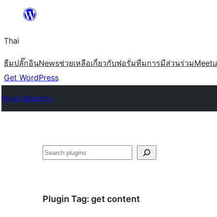
ข้าม
ไป
Thai
ยัง
เนื้อหา
ธีม
ปลั๊กอิน
News
ช่วยเหลือ
เกี่ยวกับ
ฟอรั่ม
ทีม
การมีส่วนร่วม
Meet
Get WordPress
Plugin Directory
ค้นหา
Plugin Tag:
get content