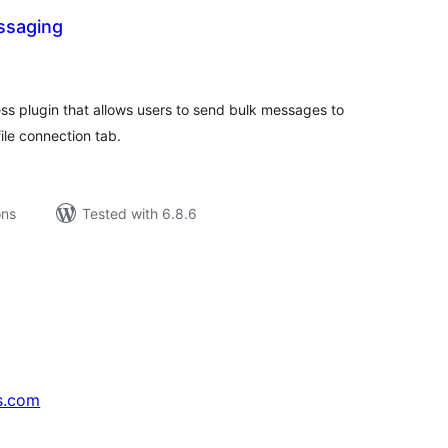
ssaging
tal
tings
s plugin that allows users to send bulk messages to
file connection tab.
ons
Tested with 6.8.6
s.com