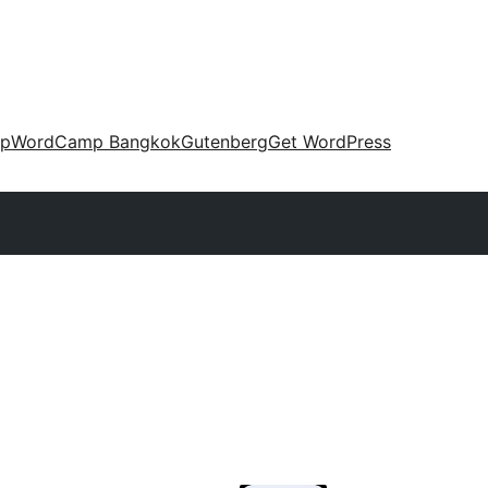
up
WordCamp Bangkok
Gutenberg
Get WordPress