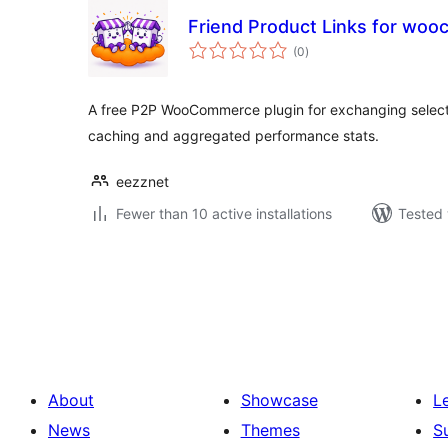
Friend Product Links for wo
total
(0
)
ratings
A free P2P WooCommerce plugin for exchanging selected
caching and aggregated performance stats.
eezznet
Fewer than 10 active installations
Tested 
Posts
pagination
About
Showcase
L
News
Themes
S