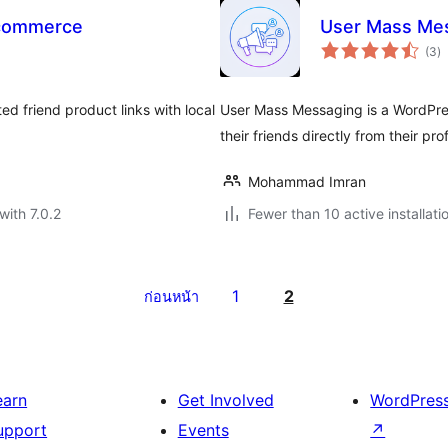
ocommerce
User Mass Me
to
(3
)
ra
 friend product links with local
User Mass Messaging is a WordPres
their friends directly from their pro
Mohammad Imran
with 7.0.2
Fewer than 10 active installati
1
2
ก่อนหน้า
earn
Get Involved
WordPres
upport
Events
↗