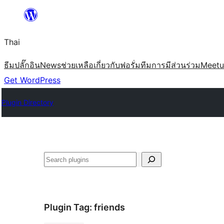
ข้าม
ไป
Thai
ยัง
เนื้อหา
ธีม
ปลั๊กอิน
News
ช่วยเหลือ
เกี่ยวกับ
ฟอรั่ม
ทีม
การมีส่วนร่วม
Meet
Get WordPress
Plugin Directory
ค้นหา
Plugin Tag:
friends