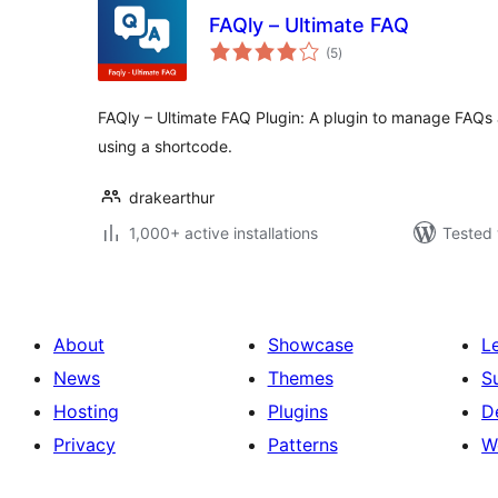
FAQly – Ultimate FAQ
total
(5
)
ratings
FAQly – Ultimate FAQ Plugin: A plugin to manage FAQs
using a shortcode.
drakearthur
1,000+ active installations
Tested 
About
Showcase
L
News
Themes
S
Hosting
Plugins
D
Privacy
Patterns
W