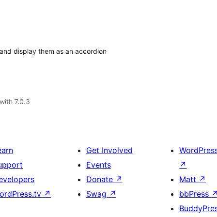
 and display them as an accordion
with 7.0.3
earn
Get Involved
WordPres
upport
Events
↗
evelopers
Donate
↗
Matt
↗
ordPress.tv
↗
Swag
↗
bbPress
BuddyPre