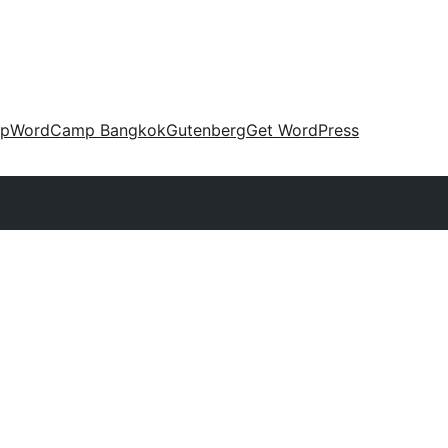
up
WordCamp Bangkok
Gutenberg
Get WordPress