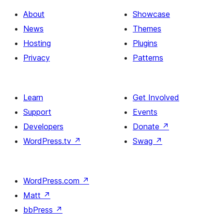
About
Showcase
News
Themes
Hosting
Plugins
Privacy
Patterns
Learn
Get Involved
Support
Events
Developers
Donate
↗
WordPress.tv
↗
Swag
↗
WordPress.com
↗
Matt
↗
bbPress
↗