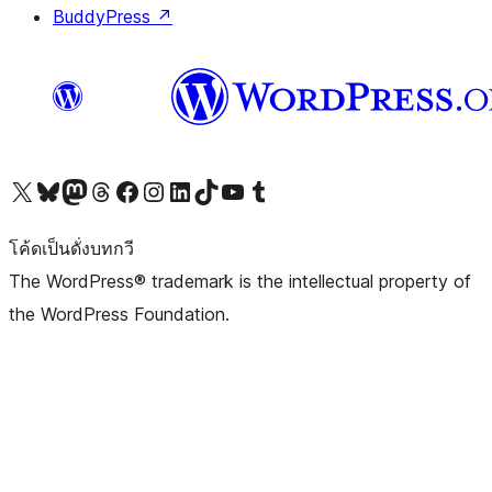
BuddyPress
↗
Visit our X (formerly Twitter) account
Visit our Bluesky account
Visit our Mastodon account
Visit our Threads account
Visit our Facebook page
Visit our Instagram account
Visit our LinkedIn account
Visit our TikTok account
Visit our YouTube channel
Visit our Tumblr account
โค้ดเป็นดั่งบทกวี
The WordPress® trademark is the intellectual property of
the WordPress Foundation.