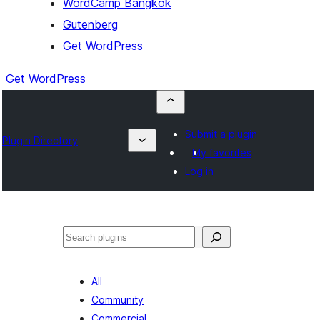
WordCamp Bangkok
Gutenberg
Get WordPress
Get WordPress
Submit a plugin
Plugin Directory
My favorites
Log in
ค้นหา
All
Community
Commercial