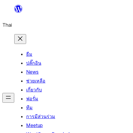
ข้าม
ไป
Thai
ยัง
เนื้อหา
ธีม
ปลั๊กอิน
News
ช่วยเหลือ
เกี่ยวกับ
ฟอรั่ม
ทีม
การมีส่วนร่วม
Meetup