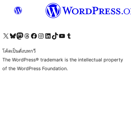
Visit our X (formerly Twitter) account
Visit our Bluesky account
Visit our Mastodon account
Visit our Threads account
Visit our Facebook page
Visit our Instagram account
Visit our LinkedIn account
Visit our TikTok account
Visit our YouTube channel
Visit our Tumblr account
โค้ดเป็นดั่งบทกวี
The WordPress® trademark is the intellectual property
of the WordPress Foundation.