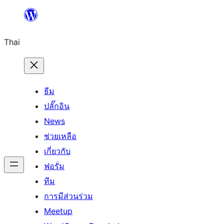
ข้าม
ไป
Thai
ยัง
เนื้อหา
ธีม
ปลั๊กอิน
News
ช่วยเหลือ
เกี่ยวกับ
ฟอรั่ม
ทีม
การมีส่วนร่วม
Meetup