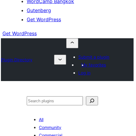
WordCamp Bangkok
Gutenberg
Get WordPress
Get WordPress
Submit a plugin
Plugin Directory
My favorites
Log in
ค้นหา
All
Community
Commercial