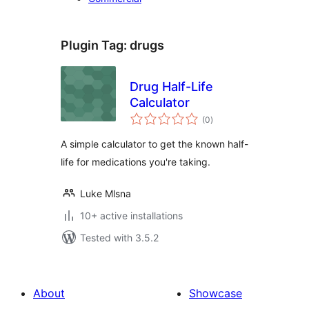
Plugin Tag:
drugs
Drug Half-Life
Calculator
total
(0
)
ratings
A simple calculator to get the known half-
life for medications you're taking.
Luke Mlsna
10+ active installations
Tested with 3.5.2
About
Showcase