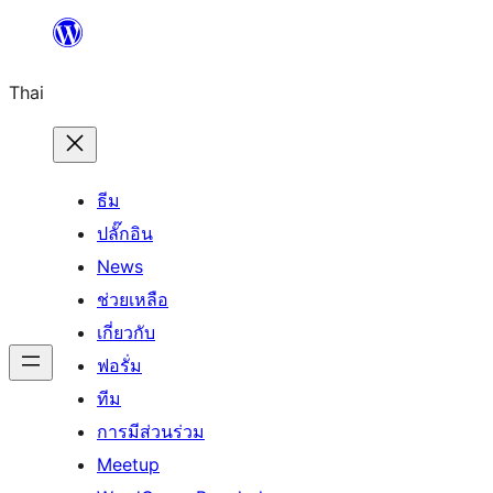
ข้าม
ไป
Thai
ยัง
เนื้อหา
ธีม
ปลั๊กอิน
News
ช่วยเหลือ
เกี่ยวกับ
ฟอรั่ม
ทีม
การมีส่วนร่วม
Meetup