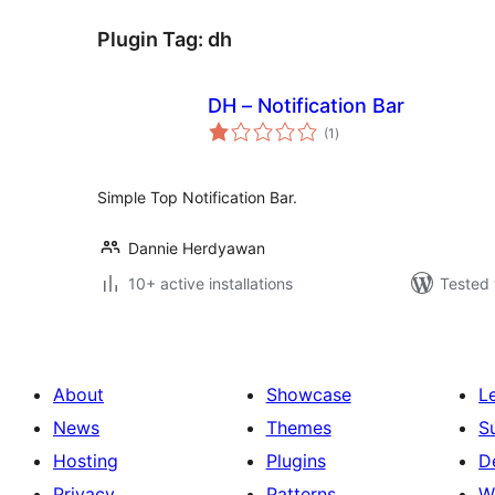
Plugin Tag:
dh
DH – Notification Bar
total
(1
)
ratings
Simple Top Notification Bar.
Dannie Herdyawan
10+ active installations
Tested 
About
Showcase
L
News
Themes
S
Hosting
Plugins
D
Privacy
Patterns
W