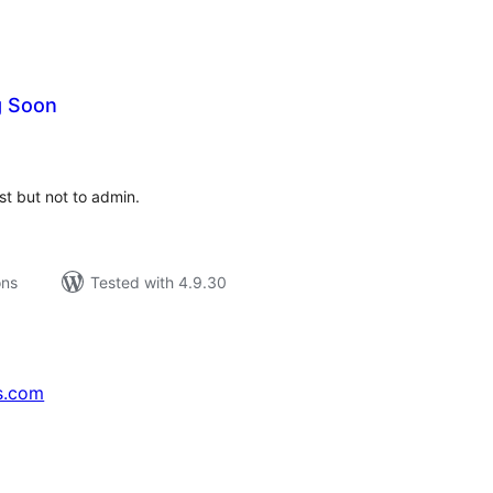
g Soon
tal
tings
t but not to admin.
ons
Tested with 4.9.30
s.com
↗