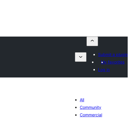
Submit a plugin
My favorites
Log in
All
Community
Commercial