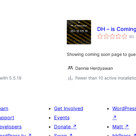
DH – is Comin
to
(0
)
ra
Showing coming soon page to gues
Dannie Herdyawan
with 5.5.19
Fewer than 10 active installati
earn
Get Involved
WordPres
upport
Events
↗
evelopers
Donate
↗
Matt
↗
ordPress.tv
↗
Swag
↗
bbPress