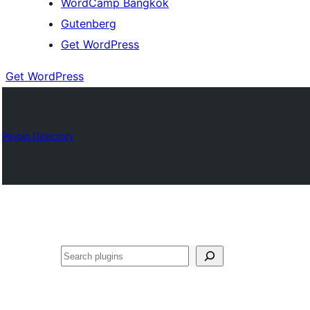
WordCamp Bangkok
Gutenberg
Get WordPress
Get WordPress
Plugin Directory
ค้นหา