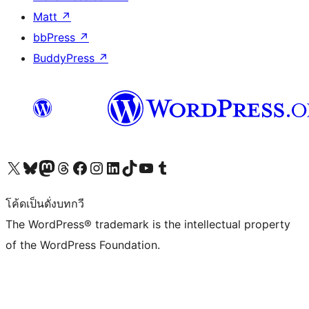
Matt
↗
bbPress
↗
BuddyPress
↗
Visit our X (formerly Twitter) account
Visit our Bluesky account
Visit our Mastodon account
Visit our Threads account
Visit our Facebook page
Visit our Instagram account
Visit our LinkedIn account
Visit our TikTok account
Visit our YouTube channel
Visit our Tumblr account
โค้ดเป็นดั่งบทกวี
The WordPress® trademark is the intellectual property
of the WordPress Foundation.