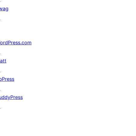
wag
↗
ordPress.com
↗
att
↗
bPress
↗
uddyPress
↗