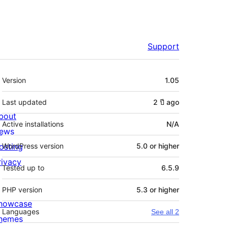
Support
Meta
Version
1.05
Last updated
2 ปี
ago
bout
Active installations
N/A
ews
osting
WordPress version
5.0 or higher
rivacy
Tested up to
6.5.9
PHP version
5.3 or higher
howcase
Languages
See all 2
hemes