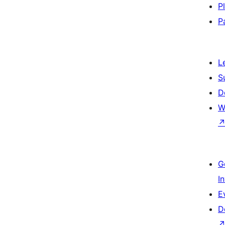
P
P
L
S
D
W
G
I
E
D