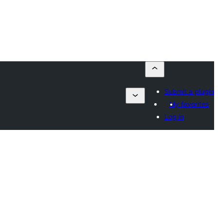
Submit a plugin
My favorites
Log in