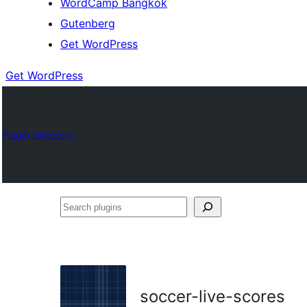
WordCamp Bangkok
Gutenberg
Get WordPress
Get WordPress
Plugin Directory
Search
plugins
soccer-live-scores