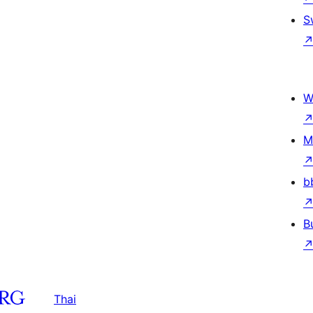
S
W
M
b
B
Thai