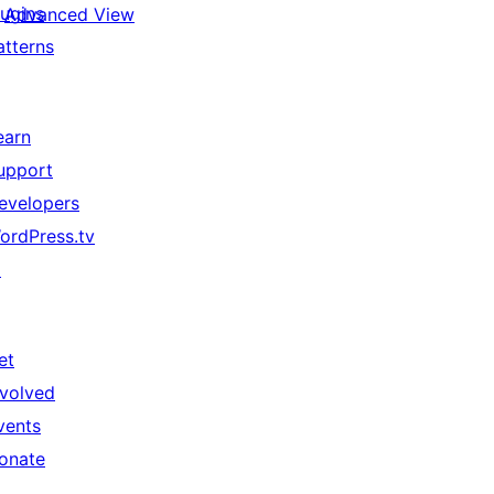
lugins
Advanced View
atterns
earn
upport
evelopers
ordPress.tv
↗
et
nvolved
vents
onate
↗